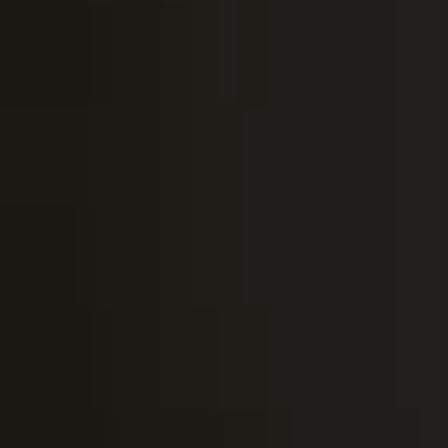
Home
Despre
Destination
Weddings
(EN)
Povesti
Contactează-
mă
RO