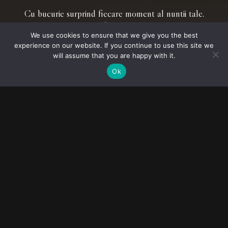
© 2023
FOLLOW ME
Cu bucurie surprind fiecare moment al nuntii tale.
Destination
Dedicație și pasiune în fiecare cadru, pentru amintiri
wedding
We use cookies to ensure that we give you the best
autentice. Descoperă cum emoțiile prind viață în
experience on our website. If you continue to use this site we
photographers
imagini de neuitat.
will assume that you are happy with it.
Ok