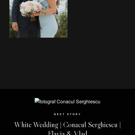
Despre
Destination
Weddings
(EN)
Povesti
Contactează-
mă
RO
NEXT STORY
White Wedding | Conacul Serghiescu |
Flavia & Vlad