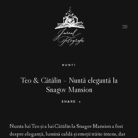
Home
NUNTI
Despre
Teo & Cătălin – Nuntă elegantă la
Snagov Mansion
Destination Weddings (EN)
SHARE
Povesti
Contactează-mă
Nunta lui Teo și a lui Cătălin la Snagov Mansion a fost
RO
despre eleganță, lumină caldă și emoții trăite intens, dar