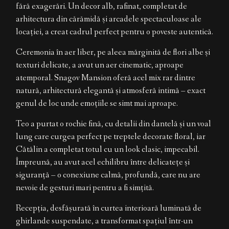
fără exagerări. Un decor alb, rafinat, completat de
arhitectura din cărămidă și arcadele spectaculoase ale
locației, a creat cadrul perfect pentru o poveste autentică.
Ceremonia în aer liber, pe aleea mărginită de flori albe și
texturi delicate, a avut un aer cinematic, aproape
atemporal. Snagov Mansion oferă acel mix rar dintre
natură, arhitectură elegantă și atmosferă intimă – exact
genul de loc unde emoțiile se simt mai aproape.
Teo a purtat o rochie fină, cu detalii din dantelă și un voal
lung care curgea perfect pe treptele decorate floral, iar
Cătălin a completat totul cu un look clasic, impecabil.
Împreună, au avut acel echilibru între delicatețe și
siguranță – o conexiune calmă, profundă, care nu are
nevoie de gesturi mari pentru a fi simțită.
Recepția, desfășurată în curtea interioară luminată de
ghirlande suspendate, a transformat spațiul într-un