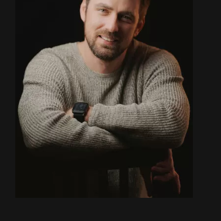
Home
About
Couples
Weddings
Stories
Contact
EN
RO