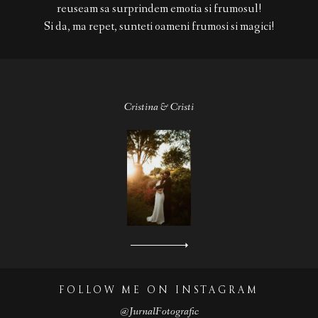
reuseam sa surprindem emotia si frumosul!
Marian & Claudia, Proposal Session
Si da, ma repet, sunteti oameni frumosi si magici!
Stef & Vladi, After Wedding Session
Stefania & Alex, After Wedding Session
Cristina & Cristi
FOLLOW ME ON INSTAGRAM
© 2023
@JurnalFotografic