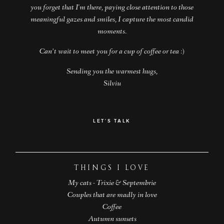
you forget that I'm there, paying close attention to those
EN
meaningful gazes and smiles, I capture the most candid
RO
moments.
Can’t wait to meet you for a cup of coffee or tea :)
Sending you the warmest hugs,
Silviu
LET'S TALK
THINGS I LOVE
My cats - Trixie & Septembrie
Couples that are madly in love
Coffee
Autumn sunsets