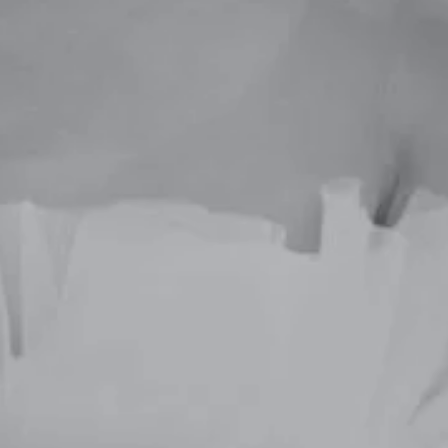
Despre
Destination Weddings
(EN)
Povesti
Contactează-mă
RO