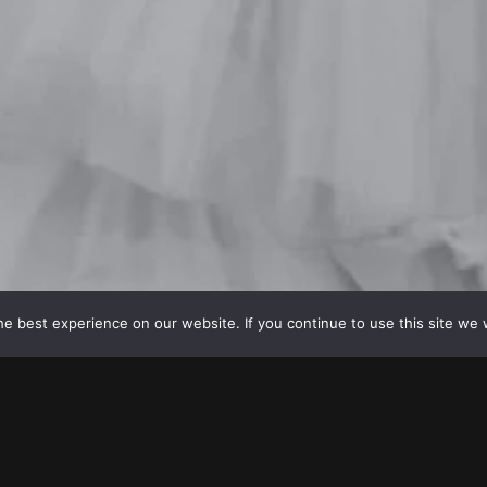
© 2023
Destination wedding photographers
e best experience on our website. If you continue to use this site we w
 - destinația ta perfectă pentru o nuntă de vis în mijlocul naturii! Ca fotograf 
pe care o oferim aici.
ult decât un simplu loc pentru evenimente - este o oază de liniște și frumusețe 