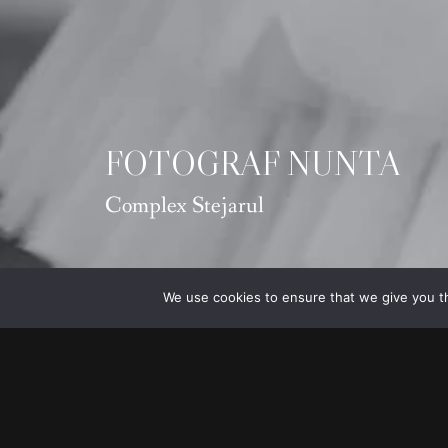
FOTOGRAF NUNTA
Complex Stejarul
We use cookies to ensure that we give you th
Bine ai venit la Complexul Stejarul
să te ghidez prin experiența unică 
Complexul Stejarul este mult mai m