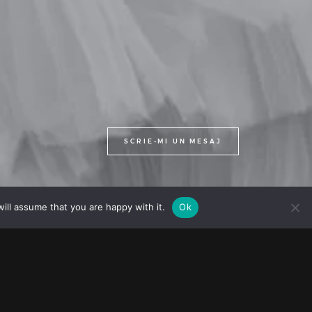
SCRIE-MI UN MESAJ
FOLLOW ME
ill assume that you are happy with it.
Ok
nunta, îmi face o deosebită plăcere
naturală, situată în inima Pădurii