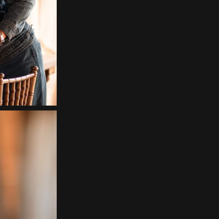
Home
About
Couples
Weddings
Stories