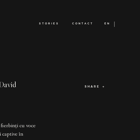
STORIES
CONTACT
EN
David
SHARE
fierbinți cu voce
i captive în