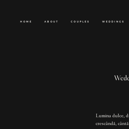
HOME
ABOUT
COUPLES
WEDDINGS
Wedd
Lumina dulce, di
crescândă, cântăr