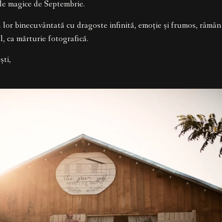
ile magice de Septembrie.
 lor binecuvântată cu dragoste infinită, emoție și frumos, râmân și
l, ca mărturie fotografică.
ști,