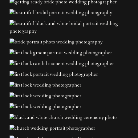
Home
About
Couples
Weddings
Stories