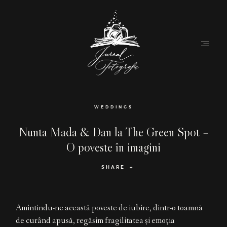
Home
WEDDINGS
About
Nunta Mada & Dan la The Green Spot –
O poveste în imagini
Couples
SHARE
Weddings
Stories
Amintindu-ne această poveste de iubire, dintr-o toamnă
Contact
de curând apusă, regăsim fragilitatea și emoția