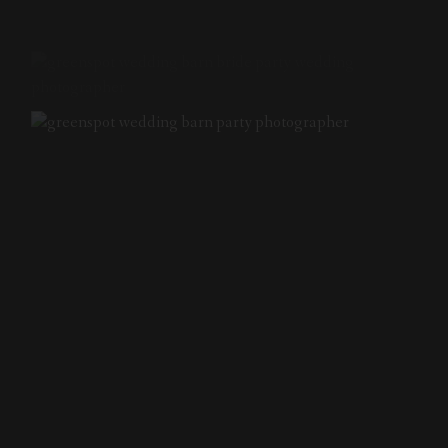
NEXT STORY
Wedding | The Green Spot Wedding Barn
| Alma & David