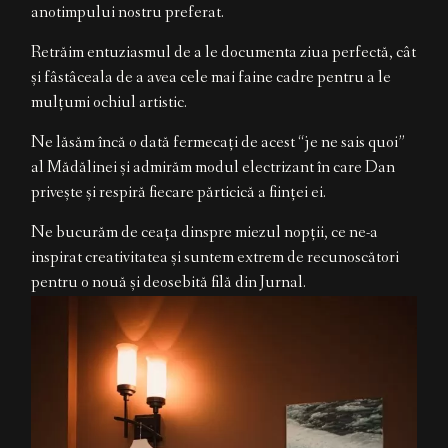
anotimpului nostru preferat.
EN
Retrăim entuziasmul de a le documenta ziua perfectă, cât
și fâstâceala de a avea cele mai faine cadre pentru a le
mulțumi ochiul artistic.
Ne lăsăm încă o dată fermecați de acest “je ne sais quoi”
al Mădălinei și admirăm modul electrizant în care Dan
privește și respiră fiecare părticică a ființei ei.
Ne bucurăm de ceața dinspre miezul nopții, ce ne-a
inspirat creativitatea și suntem extrem de recunoscători
pentru o nouă și deosebită filă din Jurnal.